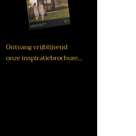
Ontvang vrijblijvend
onze inspiratiebrochure...