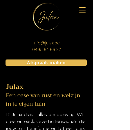
info@julax.be
0498 64 66 22
Afspraak maken
Julax
Een oase van rust en welzijn
in je eigen tuin
Bij Julax draait alles om beleving. Wij
creëren exclusieve buitensauna’s die
jouw tuin transformeren tot een plek